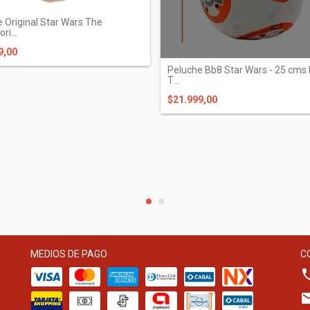
 Original Star Wars The
ri...
9,00
Peluche Bb8 Star Wars - 25 cms 
T...
$21.999,00
MEDIOS DE PAGO
C