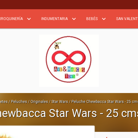
RROQUINERÍA
INDUMENTARIA
BEBÉS
SAN VALENT
etes
/
Peluches
/
Originales
/
Star Wars
/
Peluche Chewbacca Star Wars - 25 cms
hewbacca Star Wars - 25 cm