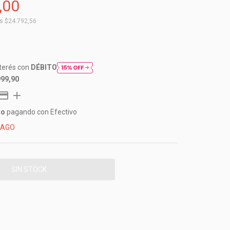
,00
os
$24.792,56
nterés con
DÉBITO
999,90
to
pagando con Efectivo
PAGO