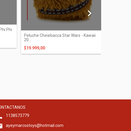
Phi Phi
Peluche Chewbacca Star Wars - Kawaii
Peluche Sto
20...
Wa...
$19.999,00
$19.999,00
ONTACTANOS
1138573779
ayeymarcostoys@hotmail.com