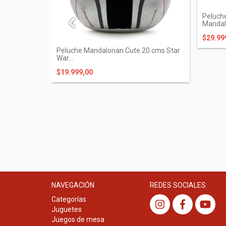
Peluche
Mandalo
$29.99
Peluche Mandalorian Cute 20 cms Star
War...
$19.999,00
 Wars 25
NAVEGACIÓN
REDES SOCIALES
Categorías
Juguetes
Juegos de mesa