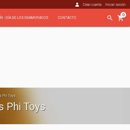
Crear cuenta
Iniciar sesión
0
ÍN - DÍA DE LOS ENAMORADOS
CONTACTO
 Phi Toys
s Phi Toys