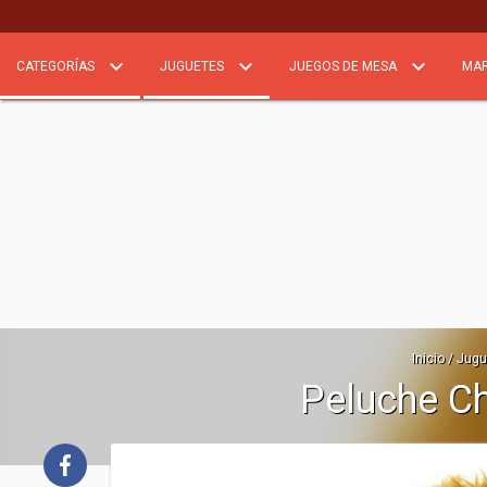
CATEGORÍAS
JUGUETES
JUEGOS DE MESA
MA
Inicio
/
Jugu
Peluche C