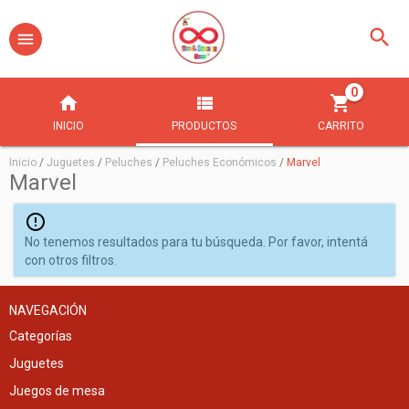
0
INICIO
PRODUCTOS
CARRITO
Inicio
/
Juguetes
/
Peluches
/
Peluches Económicos
/
Marvel
Marvel
No tenemos resultados para tu búsqueda. Por favor, intentá
con otros filtros.
NAVEGACIÓN
Categorías
Juguetes
Juegos de mesa