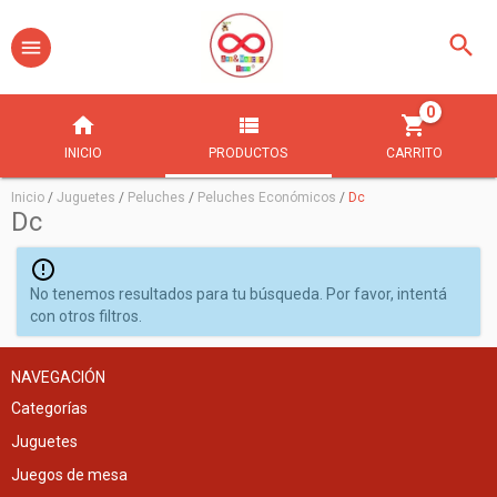
0
INICIO
PRODUCTOS
CARRITO
Inicio
/
Juguetes
/
Peluches
/
Peluches Económicos
/
Dc
Dc
No tenemos resultados para tu búsqueda. Por favor, intentá
con otros filtros.
NAVEGACIÓN
Categorías
Juguetes
Juegos de mesa