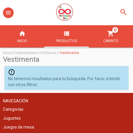
0
INICIO
PRODUCTOS
CARRITO
Inicio
/
Indumentaria
/
Disfraces
/
Vestimenta
Vestimenta
No tenemos resultados para tu búsqueda. Por favor, intentá
con otros filtros.
NAVEGACIÓN
Categorías
Juguetes
Juegos de mesa