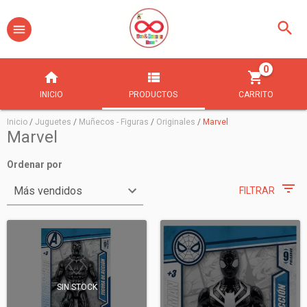
0
INICIO
PRODUCTOS
CARRITO
Inicio
/
Juguetes
/
Muñecos - Figuras
/
Originales
/
Marvel
Marvel
Ordenar por
FILTRAR
SIN STOCK