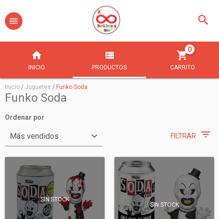
0
INICIO
PRODUCTOS
CARRITO
Inicio
/
Juguetes
/
Funko Soda
Funko Soda
Ordenar por
FILTRAR
SIN STOCK
SIN STOCK