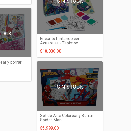
SIN STOCK
TOCK
Encanto Pintando con
Acuarelas - Tapimov...
$10.800,00
ear y borrar
SIN STOCK
Set de Arte Colorear y Borrar
Spider-Man...
$5.999,00