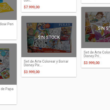
con...
$7.999,00
 Blow Pen
SIN S
SIN STOCK
Set de Arte Color
Disney Pri...
Set de Arte Colorear y Borrar
$3.999,00
K
Disney Pix...
$3.999,00
a de Papa