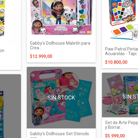
Gabby's Dollhouse Maletín para
Crea...
Paw Patrol Pint
con
Acuarelas - Tapi..
$12.999,00
$10.800,00
SIN S
SIN STOCK
K
Set de Arte Pepp
y Borrar...
Gabby's Dollhouse Set Stencils
$5.999,00