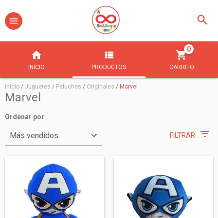
0
INICIO
PRODUCTOS
CARRITO
Inicio
/
Juguetes
/
Peluches
/
Originales
/
Marvel
Marvel
Ordenar por
FILTRAR