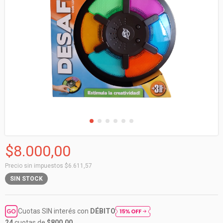
$8.000,00
Precio sin impuestos
$6.611,57
SIN STOCK
Cuotas SIN interés con
DÉBITO
24
cuotas de
$800,00